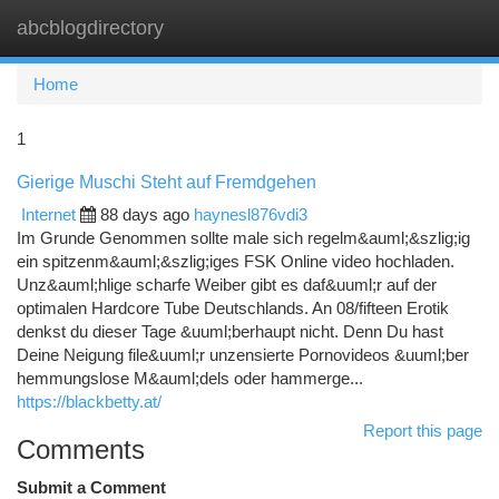
abcblogdirectory
Togg
navi
Home
1
Gierige Muschi Steht auf Fremdgehen
Internet
88 days ago
haynesl876vdi3
Im Grunde Genommen sollte male sich regelm&auml;&szlig;ig
ein spitzenm&auml;&szlig;iges FSK Online video hochladen.
Unz&auml;hlige scharfe Weiber gibt es daf&uuml;r auf der
optimalen Hardcore Tube Deutschlands. An 08/fifteen Erotik
denkst du dieser Tage &uuml;berhaupt nicht. Denn Du hast
Deine Neigung file&uuml;r unzensierte Pornovideos &uuml;ber
hemmungslose M&auml;dels oder hammerge...
https://blackbetty.at/
Report this page
Comments
Submit a Comment