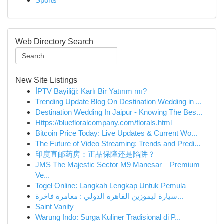
Sports
Web Directory Search
New Site Listings
İPTV Bayiliği: Karlı Bir Yatırım mı?
Trending Update Blog On Destination Wedding in ...
Destination Wedding In Jaipur - Knowing The Bes...
Https://bluefloralcompany.com/florals.html
Bitcoin Price Today: Live Updates & Current Wo...
The Future of Video Streaming: Trends and Predi...
印度直邮药房：正品保障还是陷阱？
JMS The Majestic Sector M9 Manesar – Premium
Ve...
Togel Online: Langkah Lengkap Untuk Pemula
سيارة ليموزين القاهرة الدولي : مغامرة فاخرة...
Saint Vanity
Warung Indo: Surga Kuliner Tradisional di P...