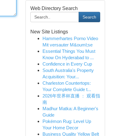
Web Directory Search
Search
New Site Listings
Hammerhartes Porno Video
Mit versauter M&ouml;se
Essential Things You Must
Know On Hyderabad to ...
Confidence in Every Cup
South Australia's Property
Acquisition: Your...
Charleston Countertops:
Your Complete Guide t...
2026年世界杯直播 ： 观看指
南
Madhur Matka: A Beginner's
Guide
Pokémon Rug: Level Up
Your Home Decor
Business Quality Yellow Belt