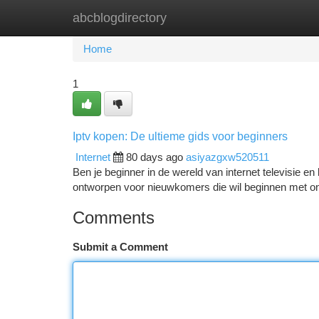
abcblogdirectory
Home
New Site Listings
Add Site
Ca
Home
1
Iptv kopen: De ultieme gids voor beginners
Internet
80 days ago
asiyazgxw520511
Ben je beginner in de wereld van internet televisie 
ontworpen voor nieuwkomers die wil beginnen met onl
Comments
Submit a Comment