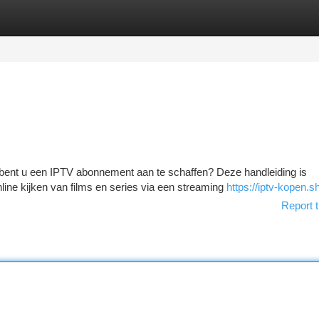
tegories
Register
Login
en bent u een IPTV abonnement aan te schaffen? Deze handleiding is
ine kijken van films en series via een streaming
https://iptv-kopen.s
Report t