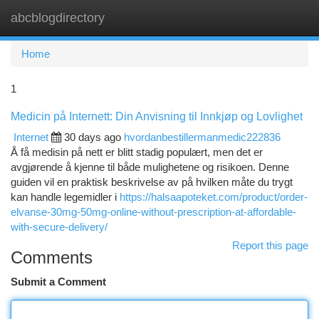
abcblogdirectory
Togg
navi
Home
1
Medicin på Internett: Din Anvisning til Innkjøp og Lovlighet
Internet
30 days ago
hvordanbestillermanmedic222836
Å få medisin på nett er blitt stadig populært, men det er
avgjørende å kjenne til både mulighetene og risikoen. Denne
guiden vil en praktisk beskrivelse av på hvilken måte du trygt
kan handle legemidler i
https://halsaapoteket.com/product/order-
elvanse-30mg-50mg-online-without-prescription-at-affordable-
with-secure-delivery/
Report this page
Comments
Submit a Comment