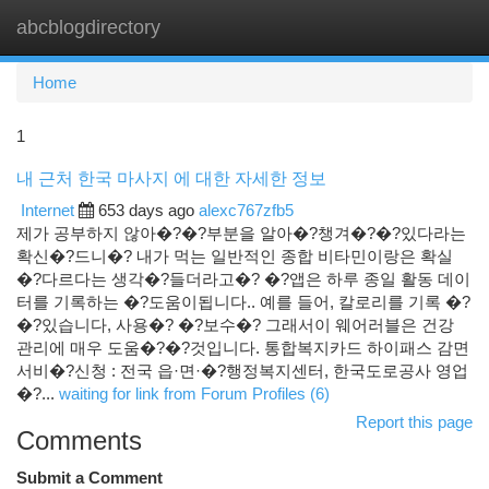
abcblogdirectory
Togg
navi
Home
1
내 근처 한국 마사지 에 대한 자세한 정보
Internet
653 days ago
alexc767zfb5
제가 공부하지 않아�?�?부분을 알아�?챙겨�?�?있다라는
확신�?드니�? 내가 먹는 일반적인 종합 비타민이랑은 확실
�?다르다는 생각�?들더라고�? �?앱은 하루 종일 활동 데이
터를 기록하는 �?도움이됩니다.. 예를 들어, 칼로리를 기록 �?
�?있습니다, 사용�? �?보수�? 그래서이 웨어러블은 건강
관리에 매우 도움�?�?것입니다. 통합복지카드 하이패스 감면
서비�?신청 : 전국 읍·면·�?행정복지센터, 한국도로공사 영업
�?...
waiting for link from Forum Profiles (6)
Report this page
Comments
Submit a Comment