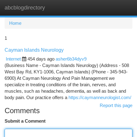
abcblogdirectory
Togg
navi
Home
1
Cayman Islands Neurology
Internet
454 days ago
asher6b34dyv9
(Business Name - Cayman Islands Neurology) (Address - 508
West Bay Rd, KY1-1006, Cayman Islands) (Phone - 345-943-
6900) At Cayman Neurology And Pain Management we
specialize in treating conditions of the brain, nerves, and
muscles, such as headaches, dementia, as well as back and
body pain. Our practice offers a
https://caymanneurologist.com/
Report this page
Comments
Submit a Comment