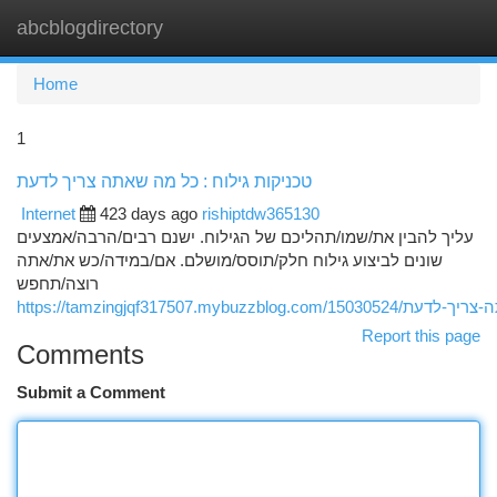
abcblogdirectory
Togg
navi
Home
1
טכניקות גילוח : כל מה שאתה צריך לדעת
Internet
423 days ago
rishiptdw365130
עליך להבין את/שמו/תהליכם של הגילוח. ישנם רבים/הרבה/אמצעים
שונים לביצוע גילוח חלק/תוסס/מושלם. אם/במידה/כש את/אתה
רוצה/תחפש
https://tamzingjqf317507.my
Report this page
Comments
Submit a Comment