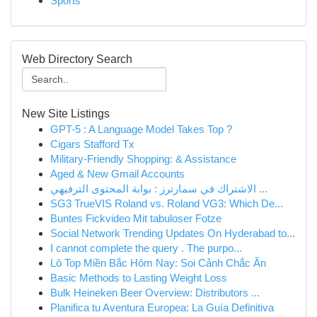
Sports
Web Directory Search
New Site Listings
GPT-5 : A Language Model Takes Top ?
Cigars Stafford Tx
Military-Friendly Shopping: & Assistance
Aged & New Gmail Accounts
الاشتراك في سمارترز : بوابة المحتوى الترفيهي ...
SG3 TrueVIS Roland vs. Roland VG3: Which De...
Buntes Fickvideo Mit tabuloser Fotze
Social Network Trending Updates On Hyderabad to...
I cannot complete the query . The purpo...
Lô Top Miền Bắc Hôm Nay: Soi Cảnh Chắc Ăn
Basic Methods to Lasting Weight Loss
Bulk Heineken Beer Overview: Distributors ...
Planifica tu Aventura Europea: La Guía Definitiva