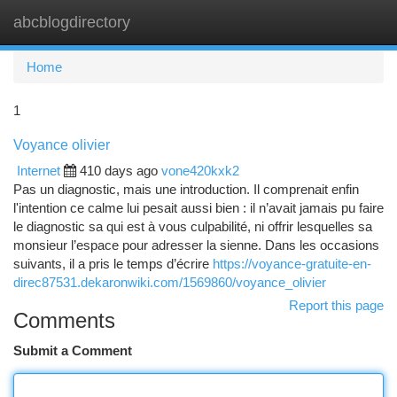
abcblogdirectory
Togg
navi
Home
1
Voyance olivier
Internet
410 days ago
vone420kxk2
Pas un diagnostic, mais une introduction. Il comprenait enfin
l'intention ce calme lui pesait aussi bien : il n’avait jamais pu faire
le diagnostic sa qui est à vous culpabilité, ni offrir lesquelles sa
monsieur l’espace pour adresser la sienne. Dans les occasions
suivants, il a pris le temps d’écrire
https://voyance-gratuite-en-
direc87531.dekaronwiki.com/1569860/voyance_olivier
Report this page
Comments
Submit a Comment