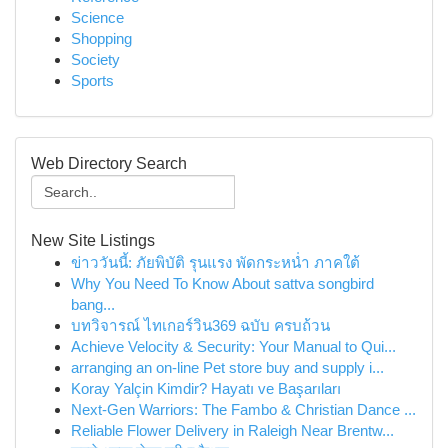
Science
Shopping
Society
Sports
Web Directory Search
New Site Listings
ข่าววันนี้: ภัยพิบัติ รุนแรง พัดกระหน่ำ ภาคใต้
Why You Need To Know About sattva songbird
bang...
บทวิจารณ์ ไทเกอร์วิน369 ฉบับ ครบถ้วน
Achieve Velocity & Security: Your Manual to Qui...
arranging an on-line Pet store buy and supply i...
Koray Yalçin Kimdir? Hayatı ve Başarıları
Next-Gen Warriors: The Fambo & Christian Dance ...
Reliable Flower Delivery in Raleigh Near Brentw...