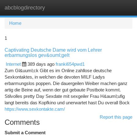
abcblogdirectory
Togg
navi
Home
1
Captivating Deutsche Dame wird vom Lehrer
erbarmungslos gev&ouml;gelt
Internet
389 days ago
franki654pwd1
Zum Gl&uuml;ck Gibt es im Online zahllose deutsche
Sexkontaktes, in welchen die devoten MILF Ladys
erbarmungslos poppen. Die dauergeilen Weiber machen ganz
artig die Beine auf, wenn der gut gebaute Postbote kommt.
Stilvolles pretty Day Sexdate mit sexgeiler Frau H&auml;ufig
langt bereits das Kopfkino und unerwartet hast Du overall Bock
https://www.sexkontakte.cam/
Report this page
Comments
Submit a Comment