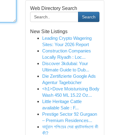
Web Directory Search
Search
New Site Listings
Leading Crypto Wagering
Sites: Your 2026 Report
Construction Companies
Locally Riyadh : Loc...
Discover 3kdubai: Your
Ultimate Guide to Dub...
Die Zertifizierte Google Ads
Agentur Tagebücher
<h1>Dove Moisturising Body
Wash 450 ML 15.22 Oz...
Little Heritage Cattle
available Sale : F...
Prestige Sector 92 Gurgaon
– Premium Residences...
ভার্চুয়াল শপিংয়ের সেরা প্ল্যাটফর্মগুলো কী
কী?