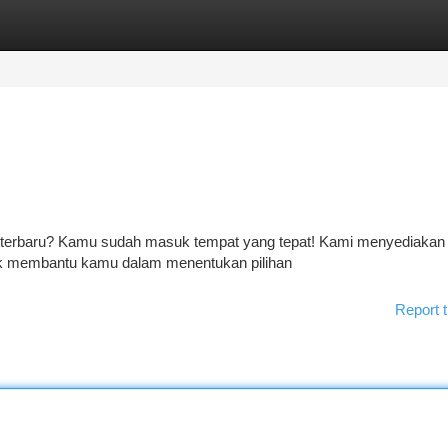
tegories
Register
Login
ing terbaru? Kamu sudah masuk tempat yang tepat! Kami menyediakan
untuk membantu kamu dalam menentukan pilihan
Report t