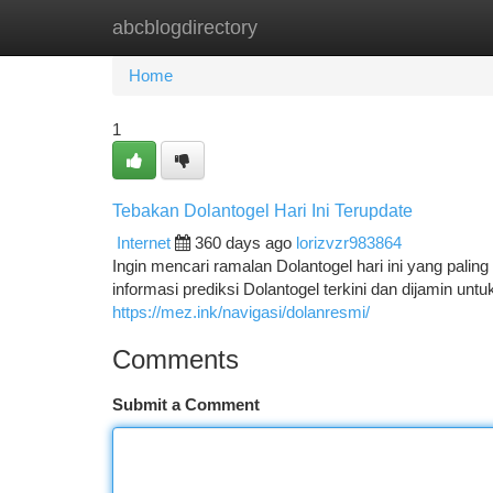
abcblogdirectory
Home
New Site Listings
Add Site
Ca
Home
1
Tebakan Dolantogel Hari Ini Terupdate
Internet
360 days ago
lorizvzr983864
Ingin mencari ramalan Dolantogel hari ini yang pal
informasi prediksi Dolantogel terkini dan dijamin 
https://mez.ink/navigasi/dolanresmi/
Comments
Submit a Comment