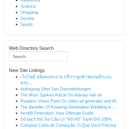
Reference
Science
Shopping
Society
Sports
Web Directory Search
New Site Listings
เว็บไซต์ สล็อตแตกง่าย บริการลูกค้าชมรมมีระบบ
ครบ...
Aufregung Über Seo Dienstleistungen
The Most Spoken Article On Adivasi hair oil
Readers Views Point On video ad generator and W...
The Benefits Of Knowing Destination Wedding in ...
irich88 Promotion: Your Ultimate Guide
Số bạch thủ Soi Cầu Lô “Nổ Hũ” Tuyệt Đối 100%
Comprar Carta de Condução: O Que Você Precisa