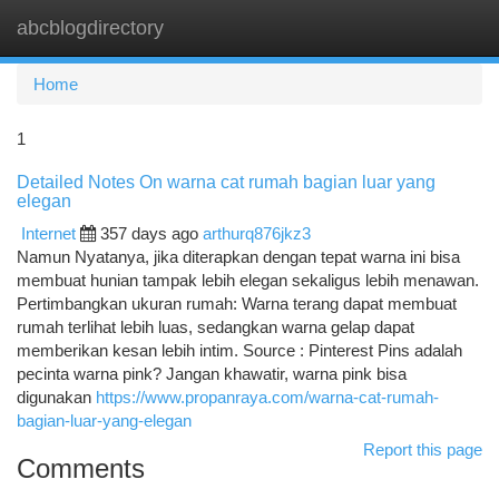
abcblogdirectory
Togg
navi
Home
1
Detailed Notes On warna cat rumah bagian luar yang
elegan
Internet
357 days ago
arthurq876jkz3
Namun Nyatanya, jika diterapkan dengan tepat warna ini bisa
membuat hunian tampak lebih elegan sekaligus lebih menawan.
Pertimbangkan ukuran rumah: Warna terang dapat membuat
rumah terlihat lebih luas, sedangkan warna gelap dapat
memberikan kesan lebih intim. Source : Pinterest Pins adalah
pecinta warna pink? Jangan khawatir, warna pink bisa
digunakan
https://www.propanraya.com/warna-cat-rumah-
bagian-luar-yang-elegan
Report this page
Comments