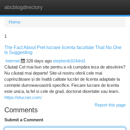
abcblogdirectory
Togg
navi
Home
1
The Fact About Pret lucrare licenta facultate That No One
Is Suggesting
Internet
328 days ago
stephenb324drd1
Căutați Cel mai bun site pentru a vă cumpăra teza de absolvire?
Nu căutați mai departe! Site-ul nostru oferă cele mai
cuprinzătoare și de înaltă calitate lucrări de licenta adaptate la
cerințele dumneavoastră specifice. Fiecare lucrare de licenta
este unica, la fel si cele de grad, doctorat disertatie sau learn.
https://elucrari.com/
Report this page
Comments
Submit a Comment