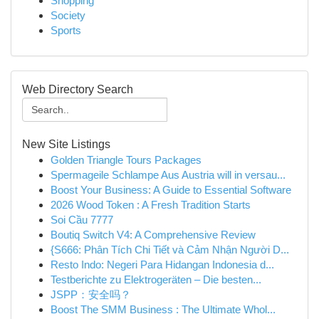
Shopping
Society
Sports
Web Directory Search
New Site Listings
Golden Triangle Tours Packages
Spermageile Schlampe Aus Austria will in versau...
Boost Your Business: A Guide to Essential Software
2026 Wood Token : A Fresh Tradition Starts
Soi Cầu 7777
Boutiq Switch V4: A Comprehensive Review
{S666: Phân Tích Chi Tiết và Cảm Nhận Người D...
Resto Indo: Negeri Para Hidangan Indonesia d...
Testberichte zu Elektrogeräten – Die besten...
JSPP：安全吗？
Boost The SMM Business : The Ultimate Whol...