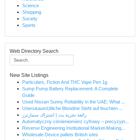
Science
Shopping
Society
Sports
Web Directory Search
New Site Listings
Particulars, Fiction And THC Vape Pen 1g
Sump Pump Battery Replacement: A Complete
Guide
Used Nissan Sunny Reliability in the UAE: What ...
Uners&auml;ttliche Blondine Steht auf feuchten ...
رائعة تجربة بث | اشتراك سمارترز
Automatyczny ciśnieniomierz cyfrowy – precyzyjn...
Reverse Engineering Institutional Market-Making...
Wholesale Device pallets British isles