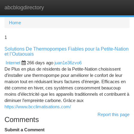
abcblogdirectory
Togg
navi
Home
1
Solutions De Thermopompes Fiables pour la Petite-Nation
et l’Outaouais
Internet
266 days ago
juan1e36zvo6
De Plus en plus de résidents de la Petite-Nation choisissent
d’installer une thermopompe pour améliorer le confort de leur
maison tout en réduisant leurs factures d’énergie. Efficaces en
été comme en hiver, ces systèmes consomment beaucoup
moins d’électricité que les appareils traditionnels et contribuent à
diminuer l’empreinte carbone. Grâce aux
https://www.bcclimatisations.com/
Report this page
Comments
Submit a Comment